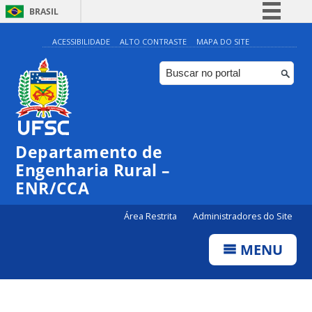
BRASIL
Simplifique!
ACESSIBILIDADE
ALTO CONTRASTE
MAPA DO SITE
Comunica BR
Participe
Acesso à informação
Legislação
Departamento de
Canais
Engenharia Rural –
ENR/CCA
Área Restrita
Administradores do Site
MENU