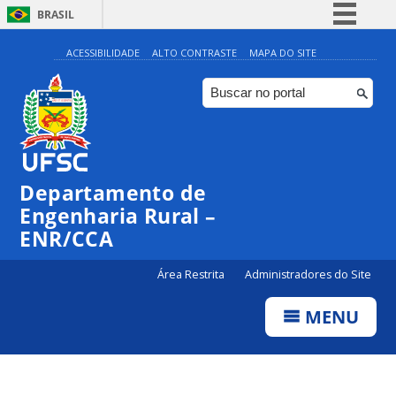
BRASIL
Simplifique!
ACESSIBILIDADE
ALTO CONTRASTE
MAPA DO SITE
Comunica BR
Participe
Acesso à informação
Legislação
Departamento de
Canais
Engenharia Rural –
ENR/CCA
Área Restrita
Administradores do Site
MENU