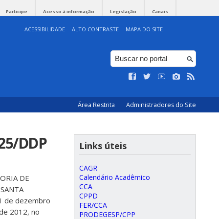
Participe
Acesso à informação
Legislação
Canais
ACESSIBILIDADE
ALTO CONTRASTE
MAPA DO SITE
Área Restrita
Administradores do Site
025/DDP
Links úteis
CAGR
Calendário Acadêmico
ORIA DE
CCA
 SANTA
CPPD
 11 de dezembro
FER/CCA
 de 2012, no
PRODEGESP/CPP