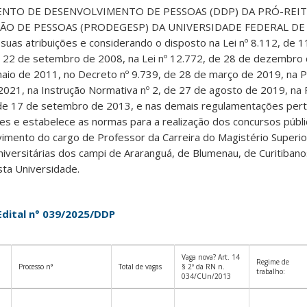
NTO DE DESENVOLVIMENTO DE PESSOAS (DDP) DA PRÓ-REIT
O DE PESSOAS (PRODEGESP) DA UNIVERSIDADE FEDERAL DE
suas atribuições e considerando o disposto na Lei nº 8.112, de
de 22 de setembro de 2008, na Lei nº 12.772, de 28 de dezembro
aio de 2011, no Decreto nº 9.739, de 28 de março de 2019, na P
2021, na Instrução Normativa nº 2, de 27 de agosto de 2019, na
de 17 de setembro de 2013, e nas demais regulamentações perti
ções e estabelece as normas para a realização dos concursos públ
vimento do cargo de Professor da Carreira do Magistério Superio
versitárias dos campi de Araranguá, de Blumenau, de Curitibano
esta Universidade.
Edital n° 039/2025/DDP
Vaga nova? Art. 14
Regime de
Processo n°
Total de vagas
§ 2º da RN n.
trabalho:
034/CUn/2013