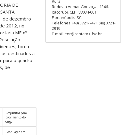
Rural
ORIA DE
Rodovia Admar Gonzaga, 1346.
 SANTA
Itacorubi. CEP: 88034-001.
Florianópolis-SC.
 11 de dezembro
Telefones: (48) 3721-7471 (48) 3721-
 de 2012, no
2919
ortaria ME nº
E-mail: enr@contato.ufsc.br
 Resolução
nentes, torna
icos destinados a
r para o quadro
s, de
Requisitos para
provimento do
cargo:
Graduação em