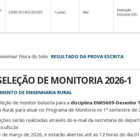
o
Dedicação
23080.061455/202359
1 (uma)
Não
Exclusiva (DE)
nomia/ Física do Solo:
RESULTADO DA PROVA ESCRITA
SELEÇÃO DE MONITORIA 2026-1
TAMENTO DE ENGENHARIA RURAL
eleção de monitor bolsista para a
disciplina ENR5609-Desenho T
Rural, para atuar no Programa de Monitoria no 1º semestre de 
crições serão realizadas através do e-mail da secretaria do depa
o.ufsc.br
23 de março de 2026, e estarão abertas até as 12 horas do dia 01