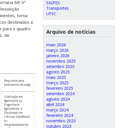
ortaria ME nº
SIGPEX
Transportes
 Resolução
UFSC
nentes, torna
icos destinados a
r para o quadro
Arquivo de notícias
s, de
maio 2026
março 2026
janeiro 2026
novembro 2025
setembro 2025
agosto 2025
maio 2025
Requisitos para
março 2025
provimento do cargo:
fevereiro 2025
setembro 2024
Graduação em
agosto 2024
Agronomia ou
abril 2024
Engenharia
Agronômica; e
março 2024
Doutorado em
fevereiro 2024
Ciências Geodésicas
novembro 2023
ou
Geoprocessamento
outubro 2023