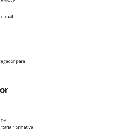
URBANA E
 e-mail
vegador para
or
 DA
rtaria Normativa