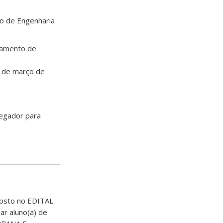
to de Engenharia
rtamento de
3 de março de
vegador para
osto no EDITAL
ar aluno(a) de