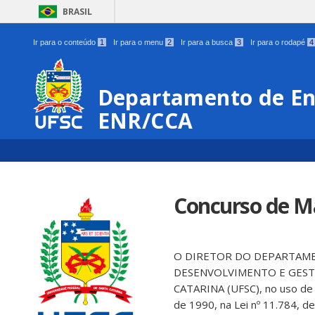
BRASIL
Ir para o conteúdo
1
Ir para o menu
2
Ir para a busca
3
Ir para o rodapé
4
Departamento de En
ENR/CCA
Concurso de Ma
O DIRETOR DO DEPARTAME
DESENVOLVIMENTO E GESTÃ
CATARINA (UFSC), no uso de 
de 1990, na Lei nº 11.784, 