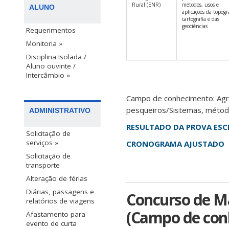
Rural (ENR)
métodos, usos e
ALUNO
aplicações da topogra
cartografia e das
geociências
Requerimentos
Monitoria »
Disciplina Isolada /
Aluno ouvinte /
Intercâmbio »
Campo de conhecimento: Agron
pesqueiros/Sistemas, métodos
ADMINISTRATIVO
RESULTADO DA PROVA ESC
Solicitação de
serviços »
CRONOGRAMA AJUSTADO
Solicitação de
transporte
Alteração de férias
Diárias, passagens e
Concurso de Ma
relatórios de viagens
(Campo de conh
Afastamento para
evento de curta