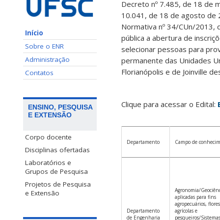
Decreto nº 7.485, de 18 de m
10.041, de 18 de agosto de 
Normativa nº 34/CUn/2013, 
Início
pública a abertura de inscri
Sobre o ENR
selecionar pessoas para pro
Administração
permanente das Unidades Uni
Florianópolis e de Joinville d
Contatos
Clique para acessar o Edital:
ENSINO, PESQUISA
E EXTENSÃO
Corpo docente
Departamento
Campo de conheci
Disciplinas ofertadas
Laboratórios e
Grupos de Pesquisa
Projetos de Pesquisa
Agronomia/Geociênc
e Extensão
aplicadas para fins
agropecuários, flores
Departamento
agrícolas e
de Engenharia
pesqueiros/Sistemas