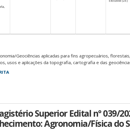
Exclusiva (DE)
fia,
omia/Geociências aplicadas para fins agropecuários, florestais,
, usos e aplicações da topografia, cartografia e das geociência
RITA
gistério Superior Edital n° 039/2
ecimento: Agronomia/Física do S