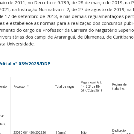
aio de 2011, no Decreto nº 9.739, de 28 de março de 2019, na P
2021, na Instrução Normativa nº 2, de 27 de agosto de 2019, na
de 17 de setembro de 2013, e nas demais regulamentações perti
ções e estabelece as normas para a realização dos concursos públ
vimento do cargo de Professor da Carreira do Magistério Superio
versitárias dos campi de Araranguá, de Blumenau, de Curitibano
esta Universidade.
Edital n° 039/2025/DDP
Vaga nova? Art.
Regime de
mento
Processo n°
Total de vagas
14 § 2º da RN n.
trabalho:
034/CUn/2013
ias
tais,
Dedicação
,
23080.061450/202326
1 (uma)
Não